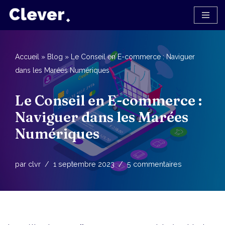
Aller
au
contenu
Accueil
»
Blog
»
Le Conseil en E-commerce : Naviguer
dans les Marées Numériques
Le Conseil en E-commerce :
Naviguer dans les Marées
Numériques
par
clvr
1 septembre 2023
5 commentaires