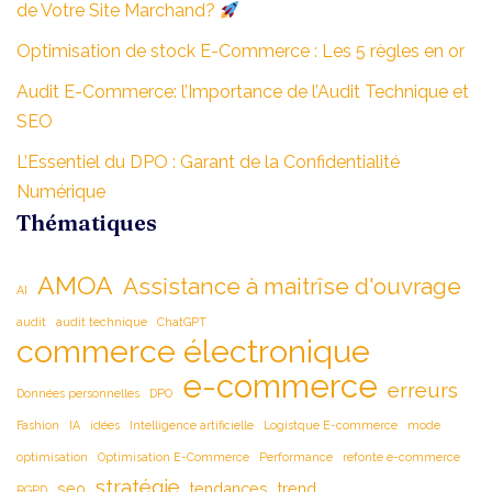
de Votre Site Marchand?
Optimisation de stock E-Commerce : Les 5 règles en or
Audit E-Commerce: l’Importance de l’Audit Technique et
SEO
L’Essentiel du DPO : Garant de la Confidentialité
Numérique
Thématiques
AMOA
Assistance à maitrîse d'ouvrage
AI
audit
audit technique
ChatGPT
commerce électronique
e-commerce
erreurs
Données personnelles
DPO
Fashion
IA
idées
Intelligence artificielle
Logistque E-commerce
mode
optimisation
Optimisation E-Commerce
Performance
refonte e-commerce
stratégie
seo
tendances
trend
RGPD