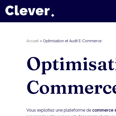
Aller
au
contenu
Accueil
»
Optimisation et Audit E-Commerce
Optimisati
Commerc
Vous exploitez une plateforme de
commerce é