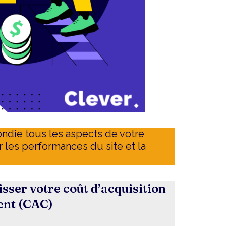
ondie tous les aspects de votre
r les performances du site et la
isser votre coût d’acquisition
ient (CAC)