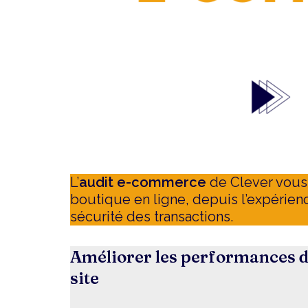
L’
audit e-commerce
de Clever vous 
boutique en ligne, depuis l’expérience
sécurité des transactions.
Améliorer les performances 
site