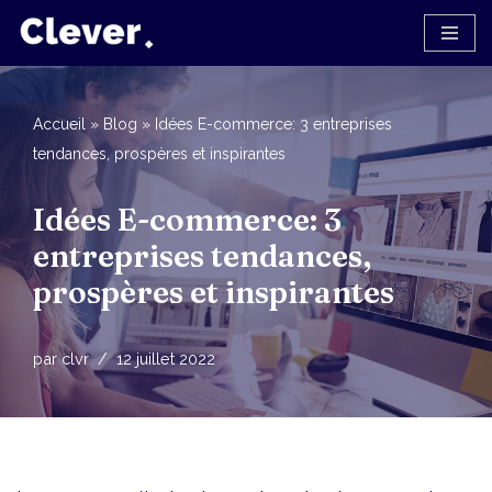
Aller
au
contenu
Accueil
»
Blog
»
Idées E-commerce: 3 entreprises
tendances, prospères et inspirantes
Idées E-commerce: 3
entreprises tendances,
prospères et inspirantes
par
clvr
12 juillet 2022